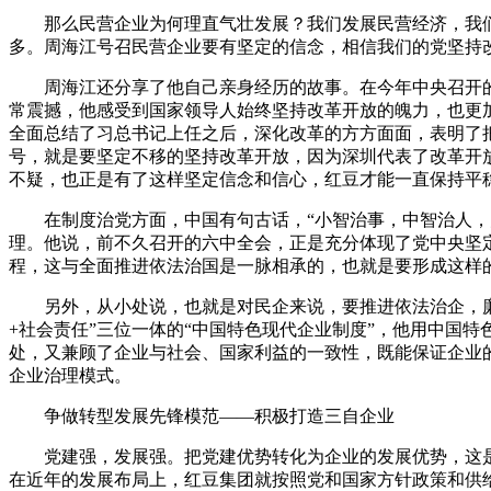
那么民营企业为何理直气壮发展？我们发展民营经济，我们
多。周海江号召民营企业要有坚定的信念，相信我们的党坚持
周海江还分享了他自己亲身经历的故事。在今年中央召开的“
常震撼，他感受到国家领导人始终坚持改革开放的魄力，也更加
全面总结了习总书记上任之后，深化改革的方方面面，表明了
号，就是要坚定不移的坚持改革开放，因为深圳代表了改革开
不疑，也正是有了这样坚定信念和信心，红豆才能一直保持平
在制度治党方面，中国有句古话，“小智治事，中智治人，大
理。他说，前不久召开的六中全会，正是充分体现了党中央坚
程，这与全面推进依法治国是一脉相承的，也就是要形成这样
另外，从小处说，也就是对民企来说，要推进依法治企，廉洁
+社会责任”三位一体的“中国特色现代企业制度”，他用中国
处，又兼顾了企业与社会、国家利益的一致性，既能保证企业
企业治理模式。
争做转型发展先锋模范――积极打造三自企业
党建强，发展强。把党建优势转化为企业的发展优势，这是党
在近年的发展布局上，红豆集团就按照党和国家方针政策和供