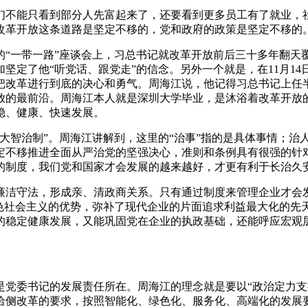
不能只看到部分人先富起来了，还要看到更多员工有了就业，社
改革开放这条道路是坚定不移的，党和政府的政策是坚定不移的
一带一路”座谈会上，习总书记就改革开放前后三十多年翻天
坚定了他“听党话、跟党走”的信念。另外一个就是，在11月1
把改革进行到底的决心和勇气。周海江说，他记得习总书记上任
放的最前沿。周海江本人就是深圳大学毕业，是沐浴着改革开放
稳、健康、快速发展。
智治制”。周海江讲解到，这里的“治事”指的是具体事情；治
定不移推进全面从严治党的坚强决心，准则和条例具有很强的针
的制度，我们党和国家才会发展的越来越好，才更有利于长治久
守法，形成亲、清政商关系。只有通过制度来管理企业才会发
特色社会主义的优势，弥补了现代企业的片面追求利益最大化的
的稳定健康发展，又能巩固党在企业的执政基础，还能呼应宏观
委书记的发展责任所在。周海江的理念就是要以“政治定力支
给侧改革的要求，按照智能化、绿色化、服务化、高端化的发展要