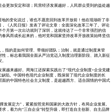
会更加安定和谐；民营经济发展越好，人民群众受到的益处越
。
覆地的变化说过，谁也不愿意回到改革开放前！他在现场听了非
4日，《人民日报》发表了评论文章：全面深化改革三年了。评论
半个月第一次出访就到了深圳，这就传达了一个非常强烈的信
的春风而成长起来的，他对党和国家坚持改革开放政策始终坚信
人，指的是如何管理、带领好团队；治制，就是通过制度来管
对性，标志着我国全面从严治党迈入制度治理新阶段、踏入新征
安。
展越来越好。周海江还探索实践出了“现代企业制度+企业党建
先天缺陷。中国特色现代企业制度，既保留了现代企业制度的长
层面的中国特色社会主义制度，是超越西方、适合国情的中国式
撑发展定力”，紧紧按照党和国家的大政方针，布局企业发展。
求，着力向“三自企业”转型升级，即打造自主创新、自主品牌