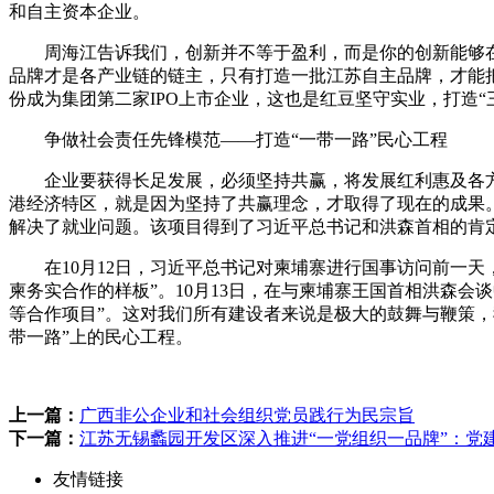
和自主资本企业。
周海江告诉我们，创新并不等于盈利，而是你的创新能够在
品牌才是各产业链的链主，只有打造一批江苏自主品牌，才能
份成为集团第二家IPO上市企业，这也是红豆坚守实业，打造“
争做社会责任先锋模范――打造“一带一路”民心工程
企业要获得长足发展，必须坚持共赢，将发展红利惠及各方
港经济特区，就是因为坚持了共赢理念，才取得了现在的成果。
解决了就业问题。该项目得到了习近平总书记和洪森首相的肯定
在10月12日，习近平总书记对柬埔寨进行国事访问前一天
柬务实合作的样板”。10月13日，在与柬埔寨王国首相洪森
等合作项目”。这对我们所有建设者来说是极大的鼓舞与鞭策
带一路”上的民心工程。
上一篇：
广西非公企业和社会组织党员践行为民宗旨
下一篇：
江苏无锡蠡园开发区深入推进“一党组织一品牌”：党建
友情链接