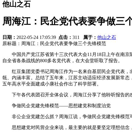
他山之石
周海江：民企党代表要争做三
日期：
2022-05-24 17:05:39
点击：
311
属于：
他山之石
原标题：周海江：民企党代表要争做三个先锋模范
中国共产党江苏省第十三次代表大会11月18日上午在南京
自全省各条战线的800多名党代表，在大会堂听取了报告。
红豆集团党委书记周海江作为一名来自基层民企党代表，出
瓴、内涵丰富。总结了五年来，江苏主动适应经济发展新常态，
五年高水平全面建成小康社会作出了科学部署。
下午各代表团召开全体会议，周海江分享了他聆听报告的感
争做民企党建先锋模范――思想建党和制度治党
非公企业党建怎么抓？周海江说，争做民企党建先锋模范可
思想建党对民营企业来说，最主要的就是要坚定理想信念，