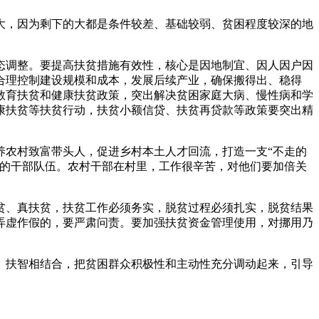
，因为剩下的大都是条件较差、基础较弱、贫困程度较深的地
调整。要提高扶贫措施有效性，核心是因地制宜、因人因户因
合理控制建设规模和成本，发展后续产业，确保搬得出、稳得
教育扶贫和健康扶贫政策，突出解决贫困家庭大病、慢性病和学
康扶贫等扶贫行动，扶贫小额信贷、扶贫再贷款等政策要突出精
农村致富带头人，促进乡村本土人才回流，打造一支“不走的
战的干部队伍。农村干部在村里，工作很辛苦，对他们要加倍关
、真扶贫，扶贫工作必须务实，脱贫过程必须扎实，脱贫结果
弄虚作假的，要严肃问责。要加强扶贫资金管理使用，对挪用乃
扶智相结合，把贫困群众积极性和主动性充分调动起来，引导