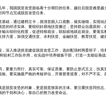
年，我国脱贫攻坚面临着十分艰巨的任务。越往后脱贫难度越大
时间节点完成脱贫攻坚任务。
基础，通过建档立卡，摸清贫困人口底数，做实做细，实现动态
脱贫的经济实体。要组织好易地扶贫搬迁，坚持群众自愿原则，
务输出组织化程度，促进转移就业，鼓励就地就近就业。要落实
支持力度，加强交通扶贫、水利扶贫、金融扶贫、教育扶贫、健
深入推进抓党建促脱贫攻坚工作，选好配强村两委班子，培养
记和驻村工作队作用，在实战中培养锻炼干部，打造一支能征善
，要量力而行、真实可靠、保证质量。要防止形式主义，扶真贫
检验。要实施最严格的考核评估，开展督查巡查，对不严不实、
是脱贫攻坚的对象，更是脱贫致富的主体。要注重扶贫同扶志、
貌的干劲和决心，靠自己的努力改变命运。