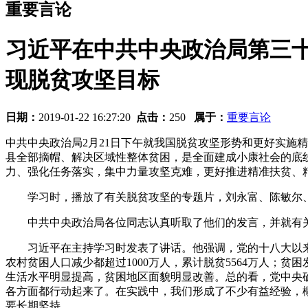
重要言论
习近平在中共中央政治局第三十
现脱贫攻坚目标
日期：
2019-01-22 16:27:20
点击：
250
属于：
重要言论
中共中央政治局2月21日下午就我国脱贫攻坚形势和更好实施
县全部摘帽、解决区域性整体贫困，是全面建成小康社会的底
力、强化任务落实，集中力量攻坚克难，更好推进精准扶贫、
学习时，播放了有关脱贫攻坚的专题片，刘永富、陈敏尔、
中共中央政治局各位同志认真听取了他们的发言，并就有
习近平在主持学习时发表了讲话。他强调，党的十八大以来，党
农村贫困人口减少都超过1000万人，累计脱贫5564万人；贫困发
生活水平明显提高，贫困地区面貌明显改善。总的看，党中央
各方面都行动起来了。在实践中，我们形成了不少有益经验，
要长期坚持。